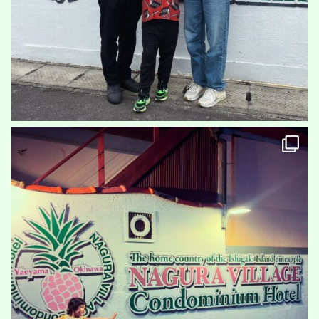
名蔵ヴィレッジ
石垣島の旅
その間お世話になっていたのは
...
100
4