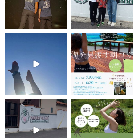
名蔵ヴィレッジ
名蔵ヴィレッジの屋上からは海が見
海を眺めるヨガTimeを
渡せる！！そんな素敵な景色を一望
...
しながらのヨガは解放感たっぷり。
さら
...
23
0
12
0
NAGURA VILLAGE
いつもコンドミニアム名蔵ヴィレッジ
をご利用いただきありがとうござい
ます
39
0
...
21
0