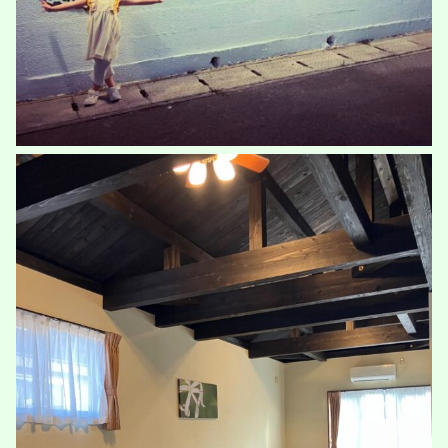
本日は経験の為、宿を変えて名蔵ビレッジ泊。あいにくの雨模様と、晴れて
も満月あたりという空模様で星空は
...
14
0