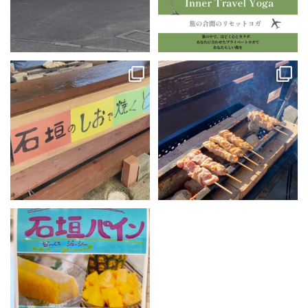
【期間限定】焼き鳥販売は、終了致
【期間限定】名蔵ビレッジの炭火焼
しました！
き鳥、始まりました！
...
沢山の方にご来店頂き
...
50
3
26
0
【
石垣島の冷凍パイン
】
暑さを吹き飛ばす“ひんやりスイー
ツ”。
...
35
0