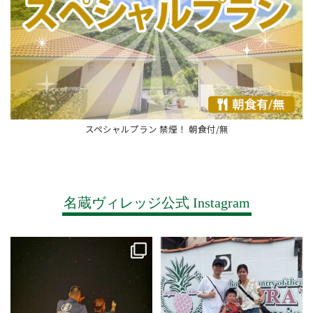
スペシャルプラン 禁煙！ 朝食付/無
名蔵ヴィレッジ公式 Instagram
少し街から離れた名蔵ヴィレッジか
素敵ファミリー
...
らは
梅雨時期でも満天の星空
...
34
0
34
0